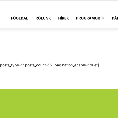
FŐOLDAL
RÓLUNK
HÍREK
PROGRAMOK
PÁ
_posts_type=”” posts_count=”5″ pagination_enable=”true”]