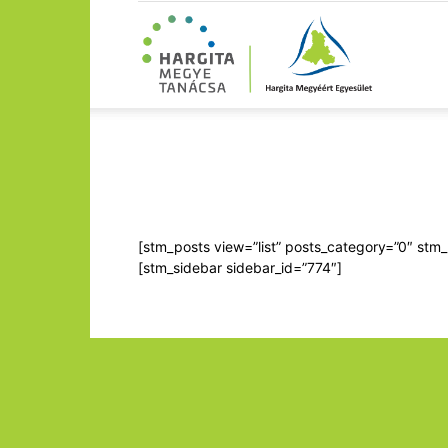
[stm_posts view=”list” posts_category=”0″ stm
[stm_sidebar sidebar_id=”774″]