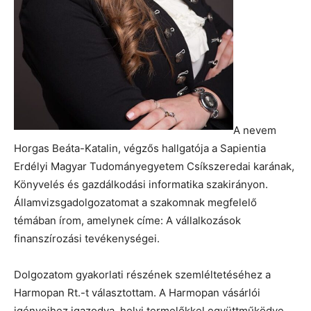
A nevem
Horgas Beáta-Katalin, végzős hallgatója a Sapientia
Erdélyi Magyar Tudományegyetem Csíkszeredai karának,
Könyvelés és gazdálkodási informatika szakirányon.
Államvizsgadolgozatomat a szakomnak megfelelő
témában írom, amelynek címe: A vállalkozások
finanszírozási tevékenységei.
Dolgozatom gyakorlati részének szemléltetéséhez a
Harmopan Rt.-t választottam. A Harmopan vásárlói
igényeihez igazodva, helyi termelőkkel együttműködve