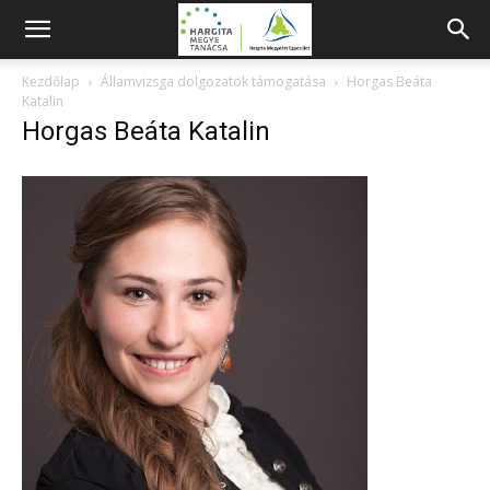
Kezdőlap
Államvizsga dolgozatok támogatása
Horgas Beáta
Katalin
Horgas Beáta Katalin