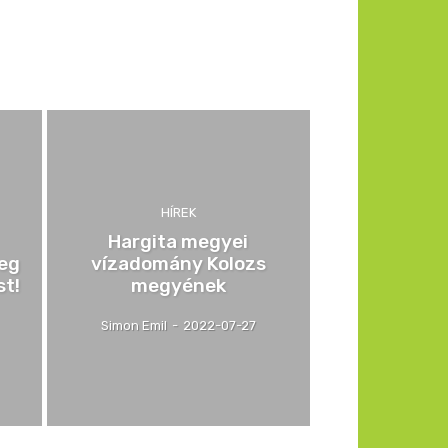
HÍREK
Hargita megyei
meg
vízadomány Kolozs
st!
megyének
Simon Emil
-
2022-07-27