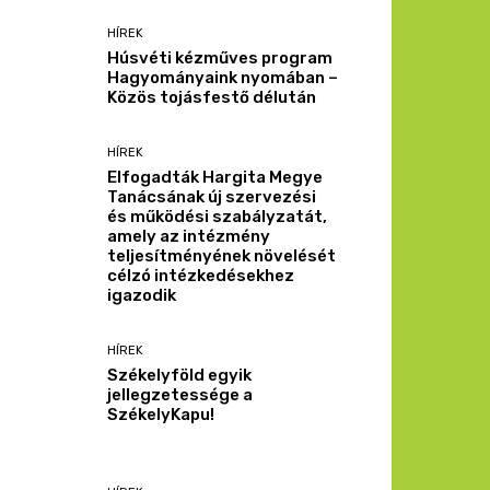
HÍREK
Húsvéti kézműves program
Hagyományaink nyomában –
Közös tojásfestő délután
HÍREK
Elfogadták Hargita Megye
Tanácsának új szervezési
és működési szabályzatát,
amely az intézmény
teljesítményének növelését
célzó intézkedésekhez
igazodik
HÍREK
Székelyföld egyik
jellegzetessége a
SzékelyKapu!