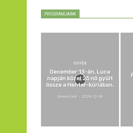
PROGRAMJAINK
EGYÉB
December 13-án, Luca
napján közel 25 nő gyűlt
össze a Henter-kúriában.
Simon Emil
-
2024-12-14