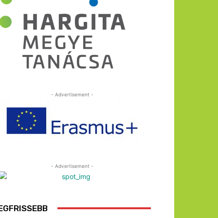
- Advertisement -
- Advertisement -
EGFRISSEBB