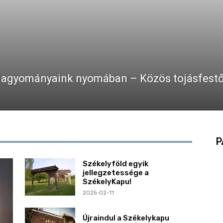
agyományaink nyomában – Közös tojásfestő
P
Székelyföld egyik
jellegzetessége a
SzékelyKapu!
2025-02-11
Újraindul a Székelykapu