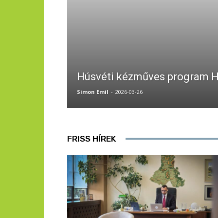
Húsvéti kézműves program H
Simon Emil
-
2026-03-26
FRISS HÍREK