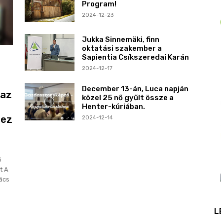
Program!
2024-12-23
Jukka Sinnemäki, finn
oktatási szakember a
Sapientia Csíkszeredai Karán
2024-12-17
December 13-án, Luca napján
 az
közel 25 nő gyűlt össze a
Henter-kúriában.
hez
2024-12-14
ő
t A
nács
L