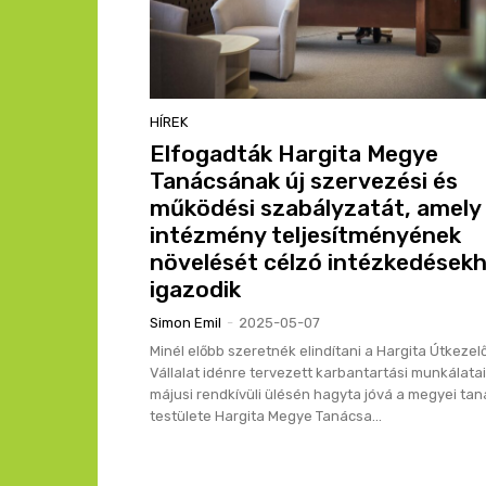
HÍREK
Elfogadták Hargita Megye
Tanácsának új szervezési és
működési szabályzatát, amely
intézmény teljesítményének
növelését célzó intézkedések
igazodik
Simon Emil
-
2025-05-07
Minél előbb szeretnék elindítani a Hargita Útkezel
Vállalat idénre tervezett karbantartási munkálatai
májusi rendkívüli ülésén hagyta jóvá a megyei ta
testülete Hargita Megye Tanácsa...