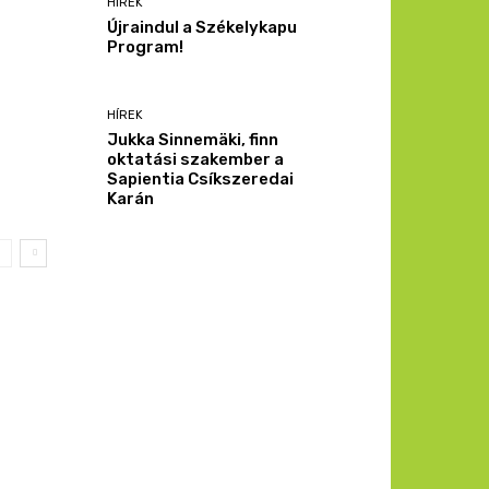
HÍREK
Újraindul a Székelykapu
Program!
HÍREK
Jukka Sinnemäki, finn
oktatási szakember a
Sapientia Csíkszeredai
Karán