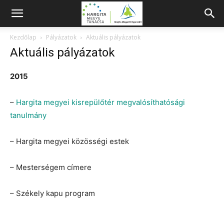
Kezdőlap
Pályázatok
Aktuális pályázatok
Aktuális pályázatok
2015
–
Hargita megyei kisrep
ülőtér megvalósíthatósági
tanulmány
– Hargita megyei közösségi estek
– Mesterségem címere
– Székely kapu program