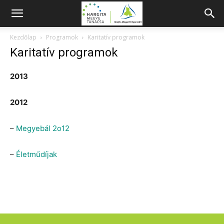
Kezdőlap
Programok
Karitatív programok
Karitatív programok
2013
2012
–
Megyebál 2o12
–
Életműdíjak