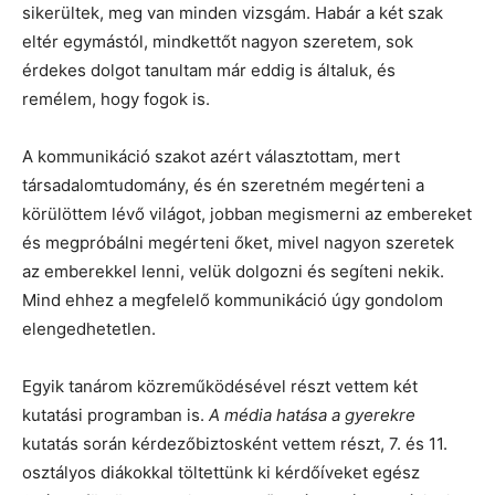
sikerültek, meg van minden vizsgám. Habár a két szak
eltér egymástól, mindkettőt nagyon szeretem, sok
érdekes dolgot tanultam már eddig is általuk, és
remélem, hogy fogok is.
A kommunikáció szakot azért választottam, mert
társadalomtudomány, és én szeretném megérteni a
körülöttem lévő világot, jobban megismerni az embereket
és megpróbálni megérteni őket, mivel nagyon szeretek
az emberekkel lenni, velük dolgozni és segíteni nekik.
Mind ehhez a megfelelő kommunikáció úgy gondolom
elengedhetetlen.
Egyik tanárom közreműködésével részt vettem két
kutatási programban is.
A média hatása a gyerekre
kutatás során kérdezőbiztosként vettem részt, 7. és 11.
osztályos diákokkal töltettünk ki kérdőíveket egész