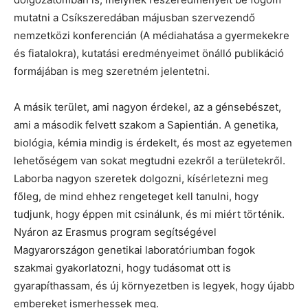
mutatni a Csíkszeredában májusban szervezendő
nemzetközi konferencián (A médiahatása a gyermekekre
és fiatalokra), kutatási eredményeimet önálló publikáció
formájában is meg szeretném jelentetni.
A másik terület, ami nagyon érdekel, az a génsebészet,
ami a második felvett szakom a Sapientián. A genetika,
biológia, kémia mindig is érdekelt, és most az egyetemen
lehetőségem van sokat megtudni ezekről a területekről.
Laborba nagyon szeretek dolgozni, kísérletezni meg
főleg, de mind ehhez rengeteget kell tanulni, hogy
tudjunk, hogy éppen mit csinálunk, és mi miért történik.
Nyáron az Erasmus program segítségével
Magyarországon genetikai laboratóriumban fogok
szakmai gyakorlatozni, hogy tudásomat ott is
gyarapíthassam, és új környezetben is legyek, hogy újabb
embereket ismerhessek meg.