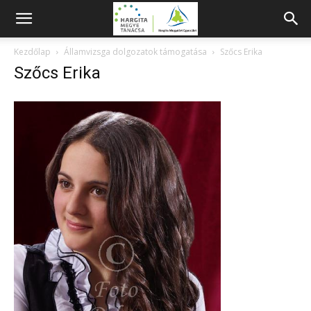
Kezdőlap
Államvizsga dolgozatok támogatása
Szőcs Erika
Szőcs Erika