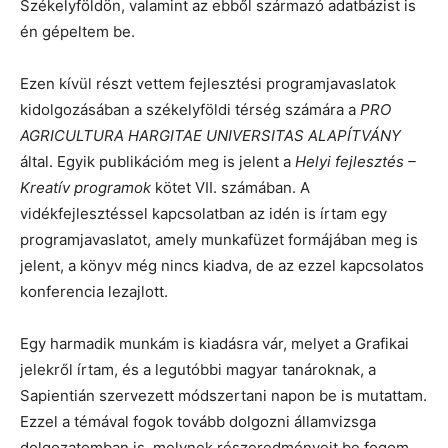
Székelyföldön, valamint az ebből származó adatbázist is
én gépeltem be.
Ezen kívül részt vettem fejlesztési programjavaslatok
kidolgozásában a székelyföldi térség számára a
PRO
AGRICULTURA HARGITAE UNIVERSITAS ALAPÍTVÁNY
által.
Egyik publikációm meg is jelent a
Helyi fejlesztés –
Kreatív programok
kötet VII. számában. A
vidékfejlesztéssel kapcsolatban az idén is írtam egy
programjavaslatot, amely munkafüzet formájában meg is
jelent, a könyv még nincs kiadva, de az ezzel kapcsolatos
konferencia lezajlott.
Egy harmadik munkám is kiadásra vár, melyet a Grafikai
jelekről írtam, és a legutóbbi magyar tanároknak, a
Sapientián szervezett módszertani napon be is mutattam.
Ezzel a témával fogok tovább dolgozni államvizsga
dolgozatomban is, melynek részeredményeit be fogom