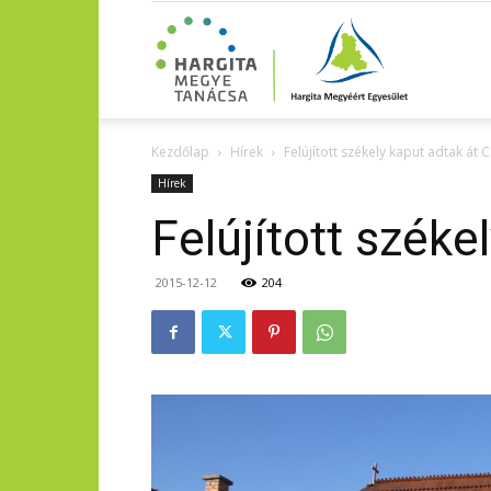
Kezdőlap
Hírek
Felújított székely kaput adtak át 
Hírek
Felújított széke
2015-12-12
204