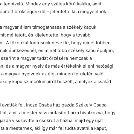
a tennivaló. Mindez egy széles körű kaláka, amit
pített örökségünkről – jelentette ki a megyeelnök.
a magyar állam támogathassa a székely kapuk
mit méltatott, és kijelentette, hogy a további
. A főkonzul fontosnak nevezte, hogy minél többen
anak építkezésnél, és minél több székely kapu épüljön,
la szerint a magyar tudat őrzésére nemcsak a
, és a magyar nyelv és más értékeink elleni hatósági
, a magyar nyelvnek az élet minden területén való
ékely kapu szimbólumairól beszélt, amelyek a család
 avatták fel. Incze Csaba házigazda Székely Csaba
át, amit a mester visszautasított arra hivatkozva, hogy
gazda visszavitte a csokrot a házba, majd egy újat
ta a mesternek, aki így már fel tudta avatni a kaput,