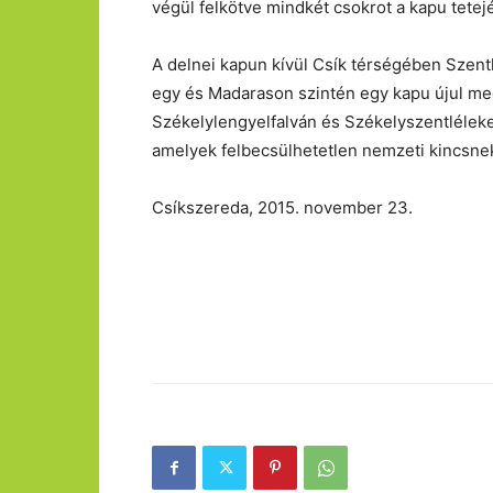
végül felkötve mindkét csokrot a kapu tetej
A delnei kapun kívül Csík térségében Szen
egy és Madarason szintén egy kapu újul me
Székelylengyelfalván és Székelyszentléleke
amelyek felbecsülhetetlen nemzeti kincsne
Csíkszereda, 2015. november 23.