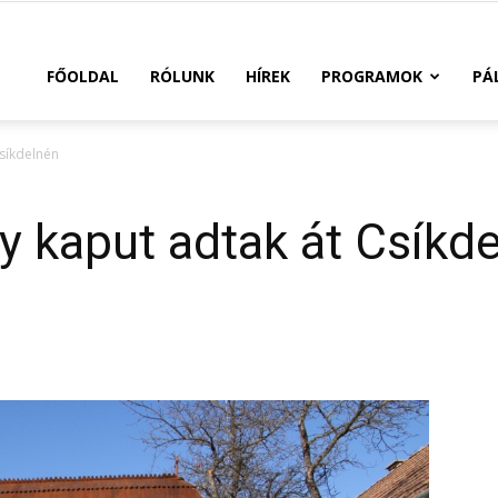
FŐOLDAL
RÓLUNK
HÍREK
PROGRAMOK
PÁ
Csíkdelnén
ly kaput adtak át Csíkd