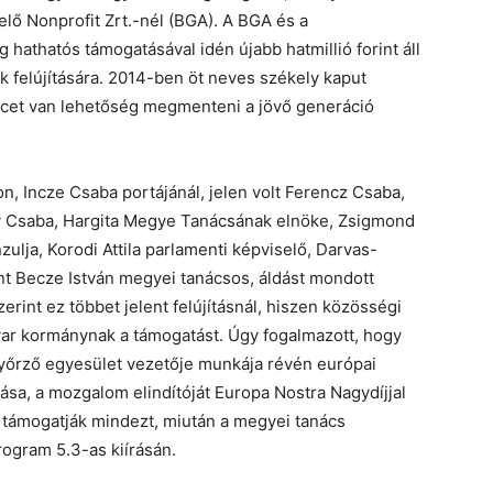
lő Nonprofit Zrt.-nél (BGA). A BGA és a
 hathatós támogatásával idén újabb hatmillió forint áll
 felújítására. 2014-ben öt neves székely kaput
lencet van lehetőség megmenteni a jövő generáció
n, Incze Csaba portájánál, jelen volt Ferencz Csaba,
y Csaba, Hargita Megye Tanácsának elnöke, Zsigmond
ulja, Korodi Attila parlamenti képviselő, Darvas-
nt Becze István megyei tanácsos, áldást mondott
rint ez többet jelent felújításnál, hiszen közösségi
ar kormánynak a támogatást. Úgy fogalmazott, hogy
nyőrző egyesület vezetője munkája révén európai
ása, a mozgalom elindítóját Europa Nostra Nagydíjjal
s támogatják mindezt, miután a megyei tanács
rogram 5.3-as kiírásán.