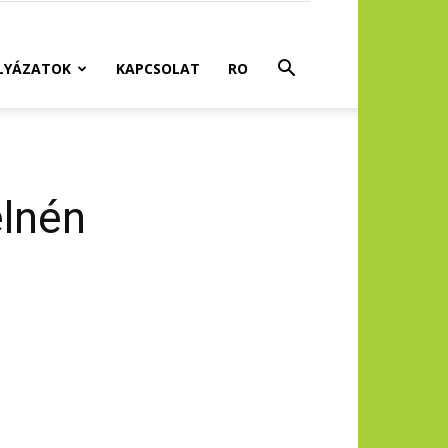
LYÁZATOK
KAPCSOLAT
RO
elnén