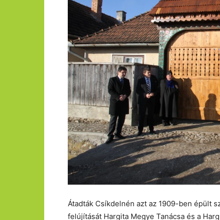
Átadták Csíkdelnén azt az 1909-ben épült 
felújítását Hargita Megye Tanácsa és a Har