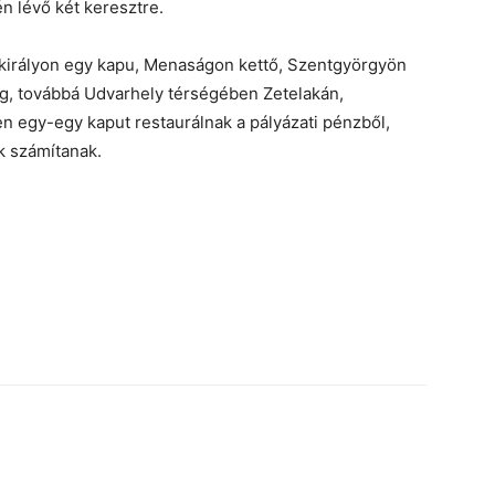
én lévő két keresztre.
tkirályon egy kapu, Menaságon kettő, Szentgyörgyön
g, továbbá Udvarhely térségében Zetelakán,
n egy-egy kaput restaurálnak a pályázati pénzből,
k számítanak.