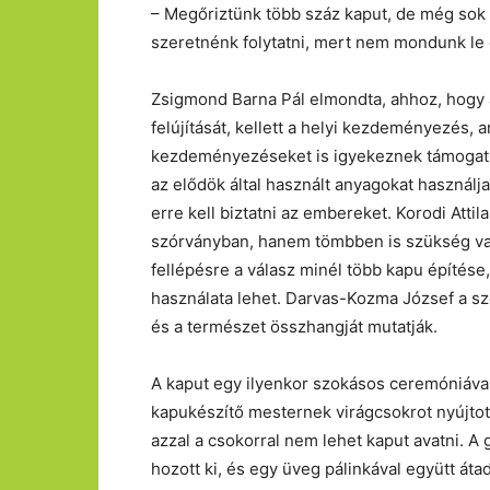
– Megőriztünk több száz kaput, de még sok 
szeretnénk folytatni, mert nem mondunk le é
Zsigmond Barna Pál elmondta, ahhoz, hogy 
felújítását, kellett a helyi kezdeményezés, a
kezdeményezéseket is igyekeznek támogatni
az elődök által használt anyagokat használj
erre kell biztatni az embereket. Korodi Atti
szórványban, hanem tömbben is szükség van
fellépésre a válasz minél több kapu építése
használata lehet. Darvas-Kozma József a sz
és a természet összhangját mutatják.
A kaput egy ilyenkor szokásos ceremóniával
kapukészítő mesternek virágcsokrot nyújtott 
azzal a csokorral nem lehet kaput avatni. A 
hozott ki, és egy üveg pálinkával együtt átad