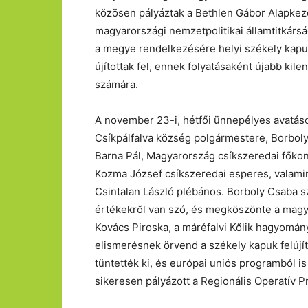
közösen pályáztak a Bethlen Gábor Alapkeze
magyarországi nemzetpolitikai államtitkárság
a megye rendelkezésére helyi székely kapuk
újítottak fel, ennek folyatásaként újabb ki
számára.
A november 23-i, hétfői ünnepélyes avatáso
Csíkpálfalva község polgármestere, Borbol
Barna Pál, Magyarország csíkszeredai főkonz
Kozma József csíkszeredai esperes, valami
Csintalan László plébános. Borboly Csaba sze
értékekről van szó, és megköszönte a magy
Kovács Piroska, a máréfalvi Kőlik hagyomá
elismerésnek örvend a székely kapuk felújít
tüntették ki, és európai uniós programból i
sikeresen pályázott a Regionális Operatív P