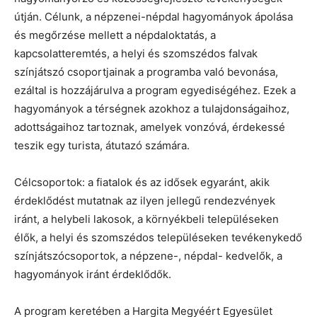
útján. Célunk, a népzenei-népdal hagyományok ápolása
és megőrzése mellett a népdaloktatás, a
kapcsolatteremtés, a helyi és szomszédos falvak
színjátszó csoportjainak a programba való bevonása,
ezáltal is hozzájárulva a program egyediségéhez. Ezek a
hagyományok a térségnek azokhoz a tulajdonságaihoz,
adottságaihoz tartoznak, amelyek vonzóvá, érdekessé
teszik egy turista, átutazó számára.
Célcsoportok: a fiatalok és az idősek egyaránt, akik
érdeklődést mutatnak az ilyen jellegű rendezvények
iránt, a helybeli lakosok, a környékbeli településeken
élők, a helyi és szomszédos településeken tevékenykedő
színjátszócsoportok, a népzene-, népdal- kedvelők, a
hagyományok iránt érdeklődők.
A program keretében a Hargita Megyéért Egyesület