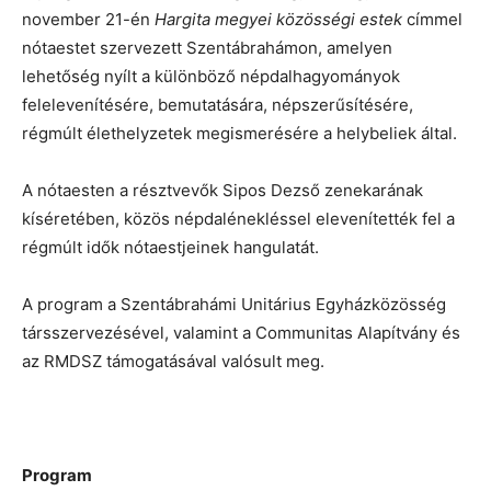
november 21-én
Hargita megyei közösségi estek
címmel
nótaestet szervezett Szentábrahámon, amelyen
lehetőség nyílt a különböző népdalhagyományok
felelevenítésére, bemutatására, népszerűsítésére,
régmúlt élethelyzetek megismerésére a helybeliek által.
A nótaesten a résztvevők Sipos Dezső zenekarának
kíséretében, közös népdalénekléssel elevenítették fel a
régmúlt idők nótaestjeinek hangulatát.
A program a Szentábrahámi Unitárius Egyházközösség
társszervezésével, valamint a Communitas Alapítvány és
az RMDSZ támogatásával valósult meg.
Program