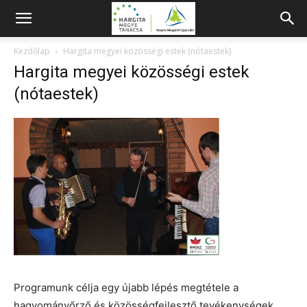
Kezdőlap
Hargita megyei közösségi estek (nótaestek)
Hargita megyei közösségi estek
(nótaestek)
Programunk célja egy újabb lépés megtétele a
hagyományőrző és közösségfejlesztő tevékenységek