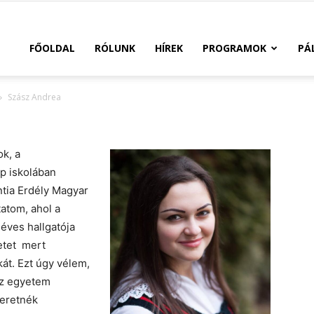
FŐOLDAL
RÓLUNK
HÍREK
PROGRAMOK
PÁ
Szász Andrea
k, a
p iskolában
tia Erdély Magyar
atom, ahol a
éves hallgatója
letet mert
át. Ezt úgy vélem,
Az egyetem
zeretnék