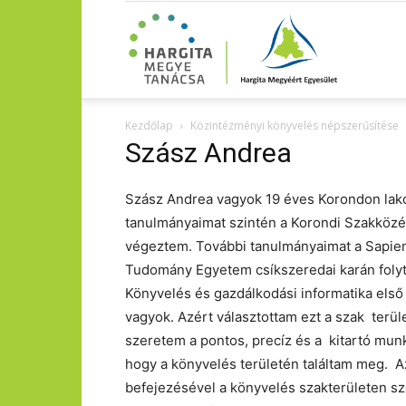
Kezdőlap
Közintézményi könyvelés népszerűsítése
Szász Andrea
Szász Andrea vagyok 19 éves Korondon lako
tanulmányaimat szintén a Korondi Szakközé
végeztem. További tanulmányaimat a Sapien
Tudomány Egyetem csíkszeredai karán folyt
Könyvelés és gazdálkodási informatika első 
vagyok. Azért választottam ezt a szak terü
szeretem a pontos, precíz és a kitartó munk
hogy a könyvelés területén találtam meg. 
befejezésével a könyvelés szakterületen s