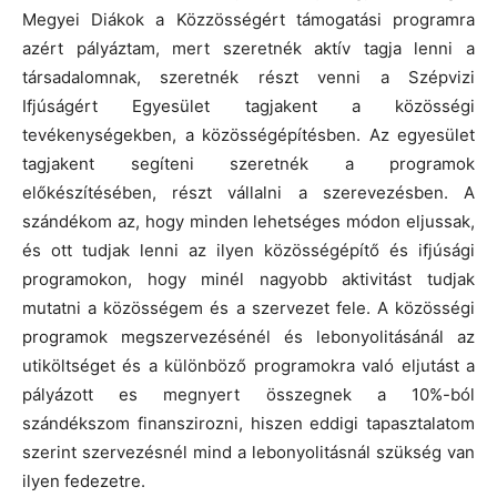
Megyei Diákok a Közzösségért támogatási programra
azért pályáztam, mert szeretnék aktív tagja lenni a
társadalomnak, szeretnék részt venni a Szépvizi
Ifjúságért Egyesület tagjakent a közösségi
tevékenységekben, a közösségépítésben. Az egyesület
tagjakent segíteni szeretnék a programok
előkészítésében, részt vállalni a szerevezésben. A
szándékom az, hogy minden lehetséges módon eljussak,
és ott tudjak lenni az ilyen közösségépítő és ifjúsági
programokon, hogy minél nagyobb aktivitást tudjak
mutatni a közösségem és a szervezet fele. A közösségi
programok megszervezésénél és lebonyolitásánál az
utiköltséget és a különböző programokra való eljutást a
pályázott es megnyert összegnek a 10%-ból
szándékszom finanszirozni, hiszen eddigi tapasztalatom
szerint szervezésnél mind a lebonyolitásnál szükség van
ilyen fedezetre.