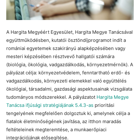
A Hargita Megyéért Egyesület, Hargita Megye Tanácsával
együttműködésben, kutatói ösztöndíjprogramot indít a
romániai egyetemek szakirányú alapképzésében vagy
mesteri képzésében résztvevő hallgatói számára
(biológia, ökológia, vadgazdálkodás, környezetmérnök). A
pályázat célja: környezetvédelem, fenntartható erdő- és
vadgazdálkodás, környezeti elemekkel való együttélés
ökológiai, társadalmi, gazdasági aspektusainak vizsgálata
tudományos módszerekkel. A pályázatot
Hargita Megye
Tanácsa ifjúsági stratégiájának 5.4.3-as
prioritási
tengelyének megfelelően dolgoztuk ki, amelynek célja a
fiatalok életminőségének javítása, az itthon maradás
feltételeinek megteremtése, a munkaerőpiaci
integrációjának elősegítése.