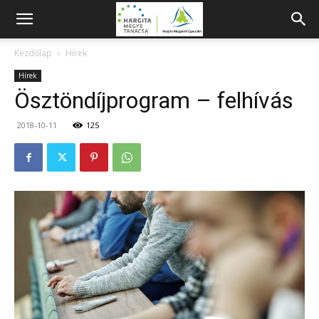
Kezdőlap
Hírek
Hírek
Ösztöndíjprogram – felhívás
2018-10-11
125