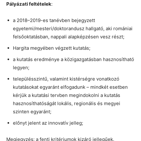
Pályázati feltételek
:
a 2018–2019-es tanévben bejegyzett
egyetemi/mesteri/doktorandusz hallgató, aki romániai
felsőoktatásban, nappali alapképzésen vesz részt;
Hargita megyében végzett kutatás;
a kutatás eredménye a közigazgatásban hasznosítható
legyen;
településszintű, valamint kistérségre vonatkozó
kutatásokat egyaránt elfogadunk – mindkét esetben
kérjük a kutatási tervben megindokolni a kutatás
hasznosíthatóságát lokális, regionális és megyei
szinten egyaránt;
előnyt jelent az innovatív jelleg;
Megjegyzés: a fenti kritériumok kizáró jellegűek.