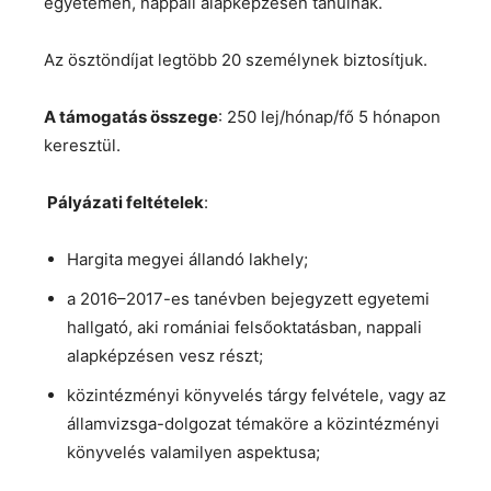
egyetemen, nappali alapképzésen tanulnak.
Az ösztöndíjat legtöbb 20 személynek biztosítjuk.
A támogatás összege
: 250 lej/hónap/fő 5 hónapon
keresztül.
Pályázati feltételek
:
Hargita megyei állandó lakhely;
a 2016–2017-es tanévben bejegyzett egyetemi
hallgató, aki romániai felsőoktatásban, nappali
alapképzésen vesz részt;
közintézményi könyvelés tárgy felvétele, vagy az
államvizsga-dolgozat témaköre a közintézményi
könyvelés valamilyen aspektusa;