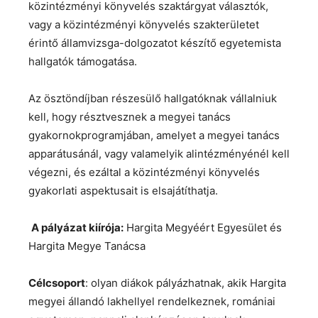
közintézményi könyvelés szaktárgyat választók,
vagy a közintézményi könyvelés szakterületet
érintő államvizsga-dolgozatot készítő egyetemista
hallgatók támogatása.
Az ösztöndíjban részesülő hallgatóknak vállalniuk
kell, hogy résztvesznek a megyei tanács
gyakornokprogramjában, amelyet a megyei tanács
apparátusánál, vagy valamelyik alintézményénél kell
végezni, és ezáltal a közintézményi könyvelés
gyakorlati aspektusait is elsajátíthatja.
A pályázat kiírója:
Hargita Megyéért Egyesület és
Hargita Megye Tanácsa
Célcsoport
: olyan diákok pályázhatnak, akik Hargita
megyei állandó lakhellyel rendelkeznek, romániai