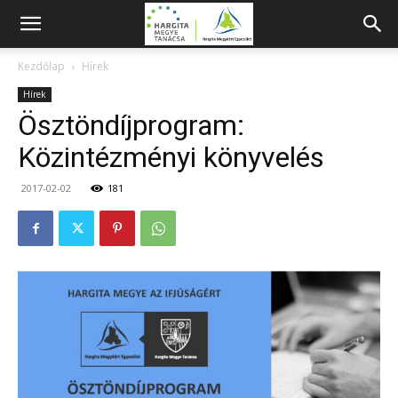
Kezdőlap
Hírek
Hírek
Ösztöndíjprogram:
Közintézményi könyvelés
2017-02-02
181