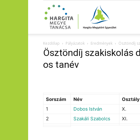
Kezdőlap
Pályázatok
Eredmények
Ösztöndíj s
Ösztöndíj szakiskolás
os tanév
Sorszám
Név
Osztály
1
Dobos István
X.
2
Szakáli Szabolcs
XI.