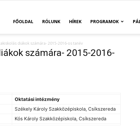
FŐOLDAL
RÓLUNK
HÍREK
PROGRAMOK
PÁ
zakiskolás diákok számára- 2015-2016-os tanév
 diákok számára- 2015-2016-
Oktatási intézmény
Székely Károly Szakközépiskola, Csíkszereda
Kós Károly Szakközépiskola, Csíkszereda