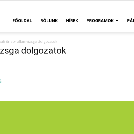
FŐOLDAL
RÓLUNK
HÍREK
PROGRAMOK
PÁ
zati űrlap- államvizsga dolgozatok
vizsga dolgozatok
3