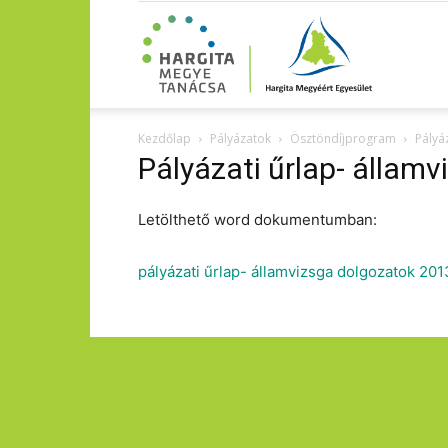
Kezdőlap
Pályázatok
Ösztöndíjprogram
Pályá
Pályázati űrlap- állam
Letölthető word dokumentumban:
pályázati űrlap- államvizsga dolgozatok 201