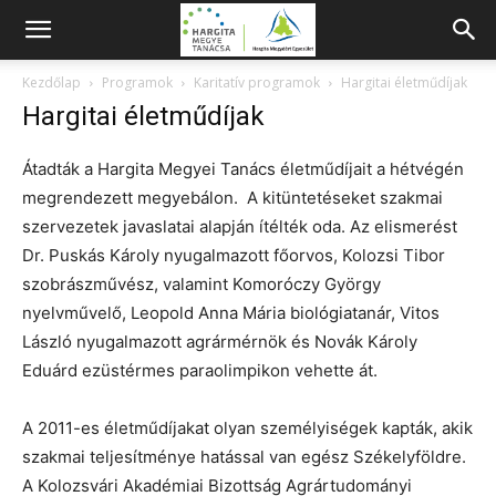
Kezdőlap
Programok
Karitatív programok
Hargitai életműdíjak
Hargitai életműdíjak
Átadták a Hargita Megyei Tanács életműdíjait a hétvégén
megrendezett megyebálon. A kitüntetéseket szakmai
szervezetek javaslatai alapján ítélték oda. Az elismerést
Dr. Puskás Károly nyugalmazott főorvos, Kolozsi Tibor
szobrászművész, valamint Komoróczy György
nyelvművelő, Leopold Anna Mária biológiatanár, Vitos
László nyugalmazott agrármérnök és Novák Károly
Eduárd ezüstérmes paraolimpikon vehette át.
A 2011-es életműdíjakat olyan személyiségek kapták, akik
szakmai teljesítménye hatással van egész Székelyföldre.
A Kolozsvári Akadémiai Bizottság Agrártudományi