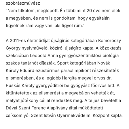
szobrászművész
“Nem titkolom, meglepett. Én több mint 20 éve nem élek
a megyében, és nem is gondoltam, hogy egyáltalán
figyelnek rám vagy van, aki figyel rám.”
A 2011-es életműdíjat újságírás kategóriában Komoróczy
György nyelvművelő, közíró, újságíró kapta. A közoktatás
szekcióban Leopold Anna gyergyószentmiklósi biológia
szakos tanárnőt díjazták. Sport kategóriában Novák
Károly Eduárd ezüstérmes paraolimpikont részesítették
elismerésben, és a legjobb Hargita megyei orvos dr.
Puskás Károly gyergyóditrói belgyógyász főorvos lett. A
kitűntetettek az elismerést a megyebálon vehették át,
melyet jótékony céllal rendeztek meg. A teljes bevételt a
Dévai Szent Ferenc Alapítvány által működtetett
csíksomlyói Szent István Gyermekvédelmi Központ kapta.