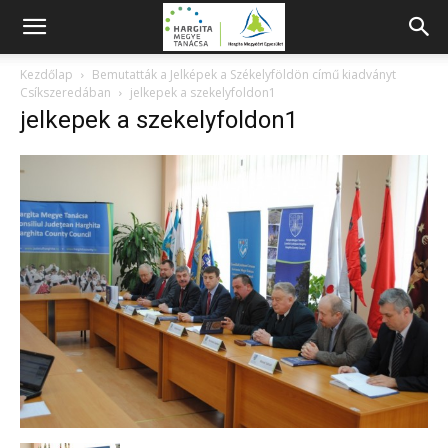
Kezdőlap
Bemutatták a Jelképek a Székelyföldön című kiadványt
Csíkszeredában
jelkepek a szekelyfoldon1
jelkepek a szekelyfoldon1