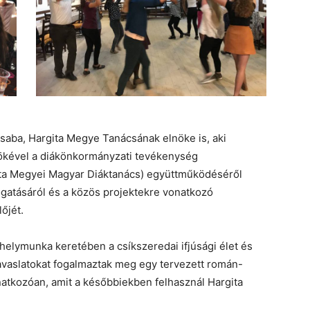
saba, Hargita Megye Tanácsának elnöke is, aki
ökével a diákönkormányzati tevékenység
ita Megyei Magyar Diáktanács) együttműködéséről
ogatásáról és a közös projektekre vonatkozó
őjét.
elymunka keretében a csíkszeredai ifjúsági élet és
 javaslatokat fogalmaztak meg egy tervezett román-
atkozóan, amit a későbbiekben felhasznál Hargita