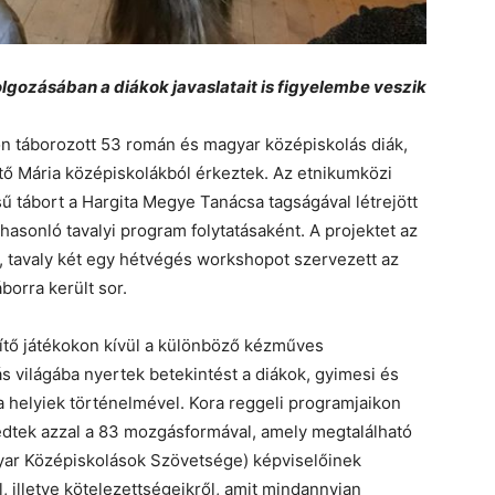
gozásában a diákok javaslatait is figyelembe veszik
n táborozott 53 román és magyar középiskolás diák,
ítő Mária középiskolákból érkeztek. Az etnikumközi
ű tábort a Hargita Megye Tanácsa tagságával létrejött
asonló tavalyi program folytatásaként. A projektet az
, tavaly két egy hétvégés workshopot szervezett az
borra került sor.
pítő játékokon kívül a különböző kézműves
s világába nyertek betekintést a diákok, gyimesi és
a helyiek történelmével. Kora reggeli programjaikon
edtek azzal a 83 mozgásformával, amely megtalálható
ar Középiskolások Szövetsége) képviselőinek
, illetve kötelezettségeikről, amit mindannyian