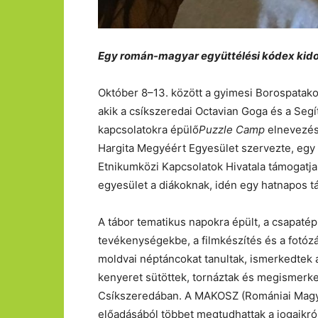
Egy román-magyar együttélési kódex kidol
Október 8–13. között a gyimesi Borospatako
akik a csíkszeredai Octavian Goga és a Seg
kapcsolatokra épülő
Puzzle Camp
elnevezés
Hargita Megyéért Egyesület szervezte, egy h
Etnikumközi Kapcsolatok Hivatala támogatja
egyesület a diákoknak, idén egy hatnapos tá
A tábor tematikus napokra épült, a csapaté
tevékenységekbe, a filmkészítés és a fotózá
moldvai néptáncokat tanultak, ismerkedtek 
kenyeret sütöttek, tornáztak és megismerk
Csíkszeredában. A MAKOSZ (Romániai Magy
előadásából többet megtudhattak a jogaikról