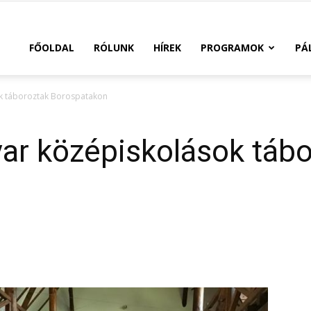
FŐOLDAL
RÓLUNK
HÍREK
PROGRAMOK
PÁ
k táboroztak Borospatakon
r középiskolások tábo