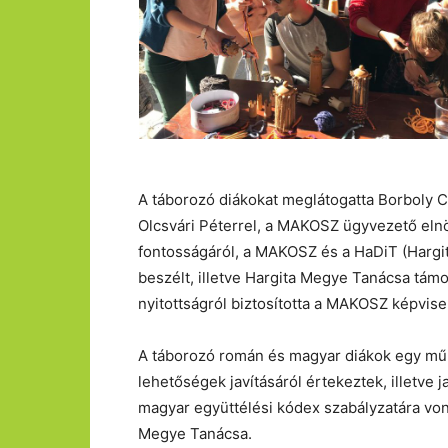
A táborozó diákokat meglátogatta Borboly C
Olcsvári Péterrel, a MAKOSZ ügyvezető eln
fontosságáról, a MAKOSZ és a HaDiT (Harg
beszélt, illetve Hargita Megye Tanácsa tám
nyitottságról biztosította a MAKOSZ képvisel
A táborozó román és magyar diákok egy műh
lehetőségek javításáról értekeztek, illetve
magyar együttélési kódex szabályzatára von
Megye Tanácsa.