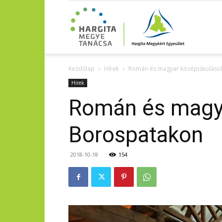
Kezdőlap
Hírek
Román és magyar középiskoláso
Hírek
Román és magya
Borospatakon
2018-10-18
154