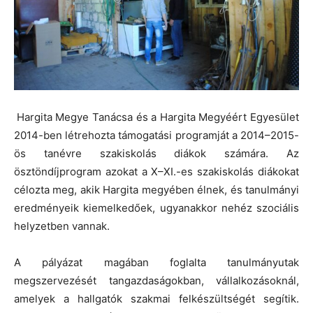
Hargita Megye Tanácsa és a Hargita Megyéért Egyesület
2014-ben létrehozta támogatási programját a 2014–2015-
ös tanévre szakiskolás diákok számára. Az
ösztöndíjprogram azokat a X–XI.-es szakiskolás diákokat
célozta meg, akik Hargita megyében élnek, és tanulmányi
eredményeik kiemelkedőek, ugyanakkor nehéz szociális
helyzetben vannak.
A pályázat magában foglalta tanulmányutak
megszervezését tangazdaságokban, vállalkozásoknál,
amelyek a hallgatók szakmai felkészültségét segítik.