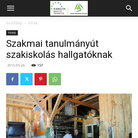
Kezdőlap
Hírek
Hírek
Szakmai tanulmányút
szakiskolás hallgatóknak
2015-05-26
157