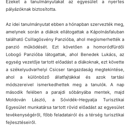
Ezeket a tanulmányutakat az egyesület a nyertes
pályázóknak biztosította.
Az idei tanulmányutat ebben a hónapban szervezték meg,
amelynek során a diákok ellátogattak a Kápolnásfaluban
található Csillagösvény Panzióba, ahol megismerhették a
panzió működését. Ezt követően a homoródfürdői
Lobogó Panzióba látogattak, ahol Benedek Lukács, az
egység vezetője tartott előadást a diákoknak, ezt követte
a székelyudvarhelyi Csicser tangazdaság megtekintése,
ahol a különböző állatfajtákkal és azok tartási
módszereivel ismerkedhettek meg a tanulók. A nap
második felében a parajdi sóbányába mentek, majd
Moldován László, a Sóvidék–Hegyalja Turisztikai
Egyesület munkatársa tartott rövid előadást az egyesület
tevékenységéről, főbb feladatairól és a térség turisztikai
fejlesztéseiről.