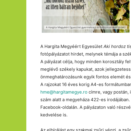
A Hargita Megyéért Egyesület
Aki hordoz ti
fotópályázatot hirdet, melynek témája a sz
A pályázat célja, hogy minden korosztály 
meglévő székely kapukat, azok jellegzetessé
önmeghatározásunk egyik fontos elemét és 
A rajzokat 16 éves korig A4-es formátumban,
hme@hargitamegye.ro
címre, vagy postán, 
szám alatt a megyeháza 422-es irodájában.
Facebook-oldalán. A pályázaton való részvé
kedvelése is.
Az elbírálást egy szakmai zsűri végzi, a zsű