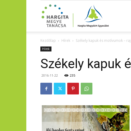
Kezdőlap
Hírek
Székely kapuk és motívumok – raj
Hírek
Székely kapuk é
2016-11-22
235