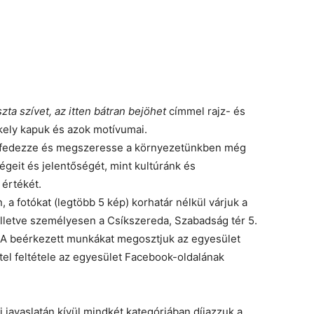
szta szívet, az itten bátran bejöhet
címmel rajz- és
ékely kapuk és azok motívumai.
felfedezze és megszeresse a környezetünkben még
geit és jelentőségét, mint kultúránk és
értékét.
 a fotókat (legtöbb 5 kép) korhatár nélkül várjuk a
illetve személyesen a Csíkszereda, Szabadság tér 5.
 A beérkezett munkákat megosztjuk az egyesület
tel feltétele az egyesület Facebook-oldalának
ri javaslatán kívül mindkét kategóriában díjazzuk a