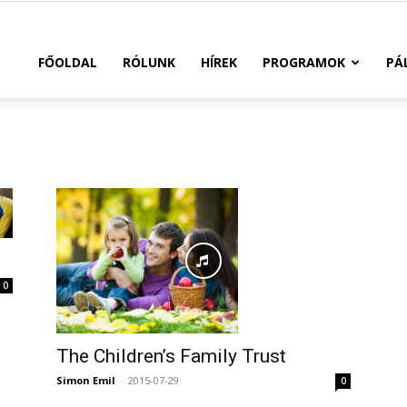
FŐOLDAL
RÓLUNK
HÍREK
PROGRAMOK
PÁ
0
The Children’s Family Trust
Simon Emil
-
2015-07-29
0