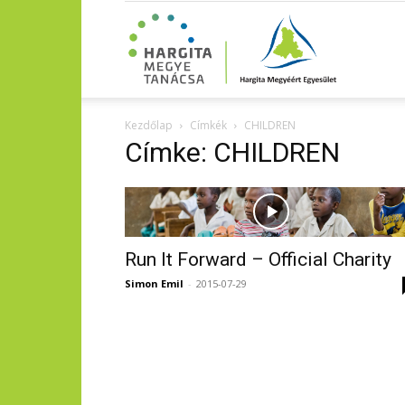
Kezdőlap
Címkék
CHILDREN
Címke: CHILDREN
Run It Forward – Official Charity
Simon Emil
-
2015-07-29