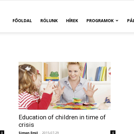
FŐOLDAL
RÓLUNK
HÍREK
PROGRAMOK
PÁ
Education of children in time of
crisis
Simon Emil
-
2015-07-29
0
0