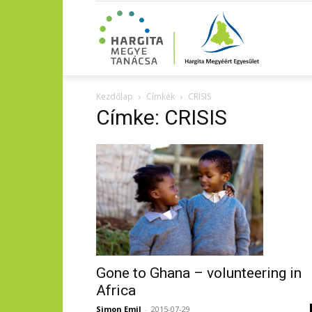
Kezdőlap
Címkék
CRISIS
Címke: CRISIS
Gone to Ghana – volunteering in
Africa
Simon Emil
-
2015-07-29